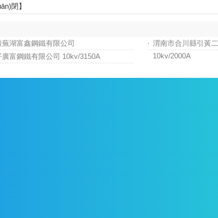
uān)閉
】
徽蕪湖富鑫鋼鐵有限公司
渭南市合川縣引黃二級
10kv/2000A
廣富鋼鐵有限公司 10kv/3150A