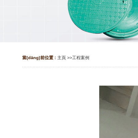
當(dāng)前位置 :
主頁
>>
工程案例