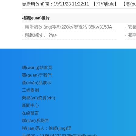
更新時(shí)間：19/11/23 11:22:11 【
打印此頁
】 【
關(g
相關(guān)圖片
臨沂鄉(xiāng)寧縣220kv變電站 35kv/3150A
安
半絕緣
濱?；すこ?/a>
鄒平
網(wǎng)站首頁
關(guān)于我們
產(chǎn)品展示
工程案例
榮譽(yù)資質(zhì)
新聞中心
在線留言
聯(lián)系我們
聯(lián)系人：徐經(jīng)理
手機(jī)：13864422233(微信同號(hào))