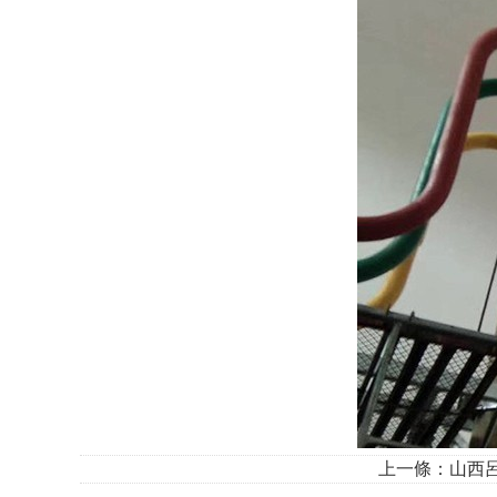
上一條：
山西呂